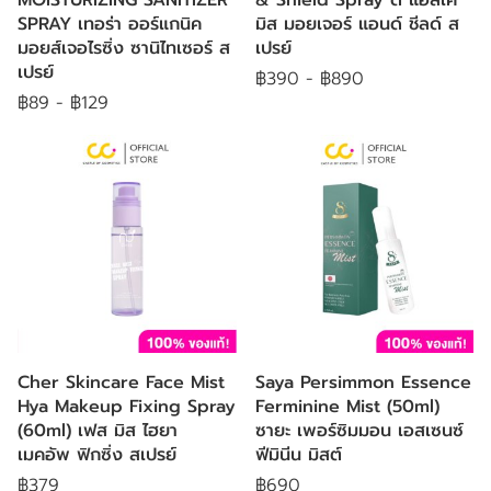
SPRAY เทอร่า ออร์แกนิค
มิส มอยเจอร์ แอนด์ ชีลด์ ส
มอยส์เจอไรซิ่ง ซานิไทเซอร์ ส
เปรย์
เปรย์
฿390
-
฿890
฿89
-
฿129
Cher Skincare Face Mist
Saya Persimmon Essence
Hya Makeup Fixing Spray
Ferminine Mist (50ml)
(60ml) เฟส มิส ไฮยา
ซายะ เพอร์ซิมมอน เอสเซนซ์
เมคอัพ ฟิกซิ่ง สเปรย์
ฟีมินีน มิสต์
฿379
฿690