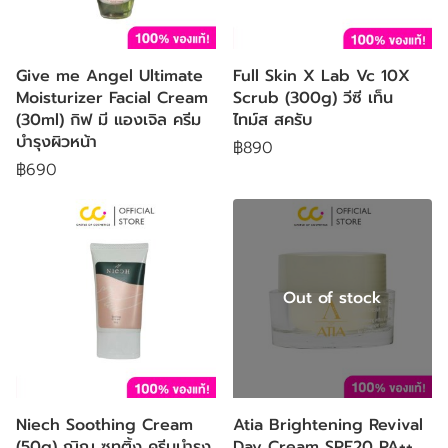
Give me Angel Ultimate
Full Skin X Lab Vc 10X
Moisturizer Facial Cream
Scrub (300g) วีซี เท็น
(30ml) กิฟ มี แองเจิล ครีม
ไทม์ส สครับ
บำรุงผิวหน้า
฿890
฿690
Out of stock
Niech Soothing Cream
Atia Brightening Revival
(50g) ณิฌ ซูทติ้ง ครีมบำรุง
Day Cream SPF20 PA++