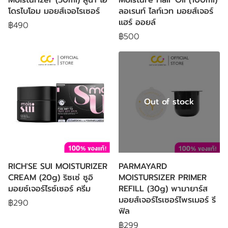
โดรไบโอม มอยส์เจอไรเซอร์
ลอเรนท์ ไลท์เวท มอยส์เจอร์
แฮร์ ออยล์
฿490
฿500
Out of stock
RICH'SE SUI MOISTURIZER
PARMAYARD
CREAM (20g) ริซเซ่ ซูอิ
MOISTURSIZER PRIMER
มอยซ์เจอร์ไรซ์เซอร์ ครีม
REFILL (30g) พามายาร์ส
มอยส์เจอร์ไรเซอร์ไพรเมอร์ รี
฿290
ฟิล
฿299