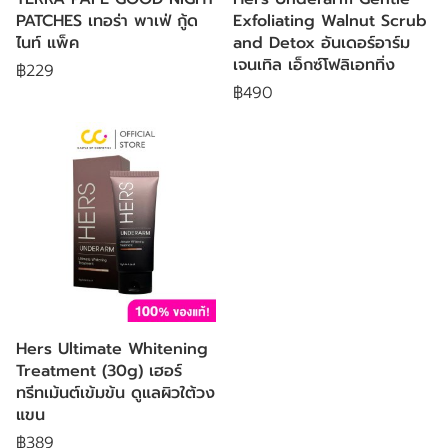
PATCHES เทอร่า พาเฟ่ กู้ด
Exfoliating Walnut Scrub
ไนท์ แพ็ค
and Detox อันเดอร์อาร์ม
เจนเทิล เอ็กซ์โฟลิเอททิ่ง
฿229
฿490
Hers Ultimate Whitening
Treatment (30g) เฮอร์
ทรีทเม้นต์เข้มข้น ดูแลผิวใต้วง
แขน
฿389