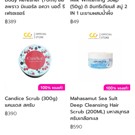
ลพราว มิเนอรัล อควา บอดี้ รี
(50g) ดิ อินกรีเดียนส์ สบู่ 2
เฟรชเชอร์
IN 1 มะขามผสมน้ำผึ้ง
฿389
฿49
Candice Scrub (300g)
Mahasamut Sea Sult
แคนเดส สครับ
Deep Cleansing Hair
Scrub (200ML) มหาสมุทรส
฿390
ครับเกลือทะเล
฿590