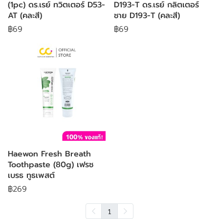
(1pc) ดร.เรย์ ทวิตเตอร์ D53-
D193-T ดร.เรย์ กลิตเตอร์
AT (คละสี)
ชาย D193-T (คละสี)
฿69
฿69
Haewon Fresh Breath
Toothpaste (80g) เฟรช
เบรธ ทูธเพสต์
฿269
1