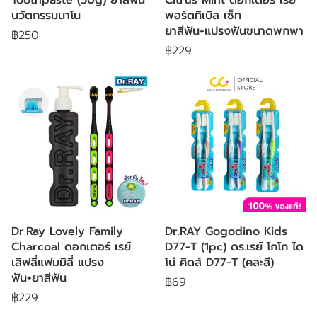
นวัตกรรมนาโน
พอร์ตทิเบิล เซ็ท
ยาสีฟัน+แปรงฟันขนาดพกพา
฿250
฿229
Dr.Ray Lovely Family
Dr.RAY Gogodino Kids
Charcoal ดอกเตอร์ เรย์
D77-T (1pc) ดร.เรย์ โกโก ได
เลิฟลี่แฟมมิลี่ แปรง
โน่ คิดส์ D77-T (คละสี)
ฟัน+ยาสีฟัน
฿69
฿229