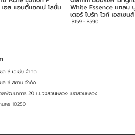
 เอส แอนตี้แอคเน่ โลชั่น
White Essence แกลม บ
เตอร์ ไบร์ท ไวท์ เอสเซนส์
฿159
-
฿590
ัท
ซิล ซี เอเชีย จำกัด
เซิล ซี สยาม จำกัด
4 ซอยพัฒนาการ 20 แขวงสวนหลวง เขตสวนหลวง
หานคร 10250