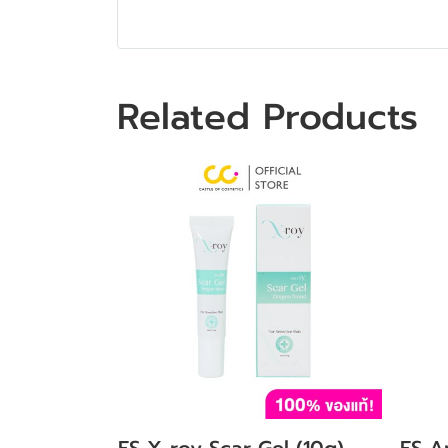
Related Products
ES X-roy Scar Gel (10g)
ES A