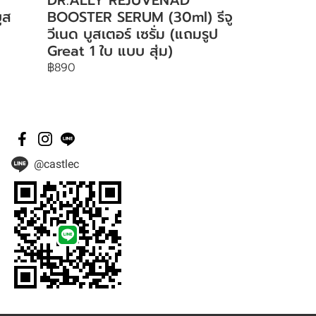
ูส
BOOSTER SERUM (30ml) รีจู
วีเนด บูสเตอร์ เซรั่ม (แถมรูป
Great 1 ใบ แบบ สุ่ม)
฿890
@castlec