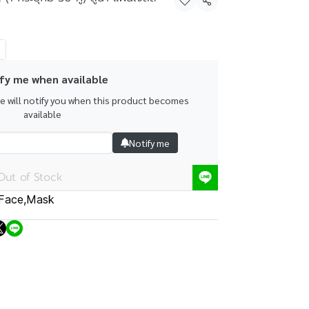
Share
fy me when available
we will notify you when this product becomes
available
Notify me
Out of Stock
Face
,
Mask