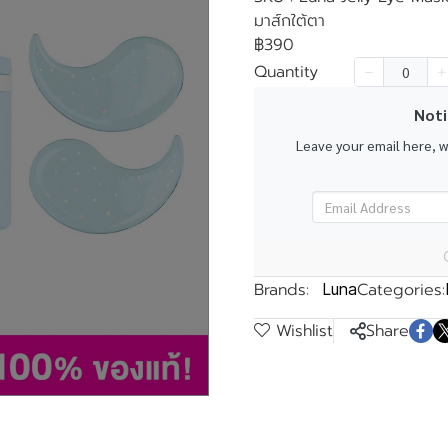
มาส์กใต้ตา
฿390
Quantity
Noti
k
Leave your email here, 
Brands:
Categories:
Luna
Wishlist
Share