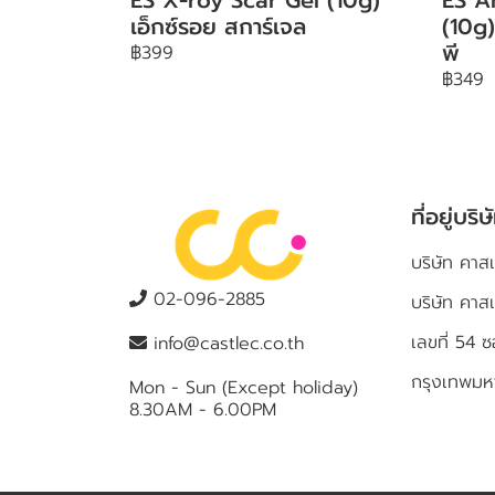
เอ็กซ์รอย สการ์เจล
(10g)
พี
฿399
฿349
ที่อยู่บริษ
บริษัท คาสเ
02-096-2885
บริษัท คาส
เลขที่ 5
info@castlec.co.th
กรุงเทพม
Mon - Sun (Except holiday)
8.30AM - 6.00PM