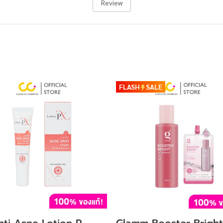
Review
FLASH
SALE
nti Acne Lotion P
Glamm Booster Bright