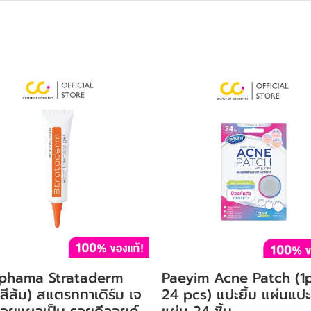
tphama Strataderm
Paeyim Acne Patch (1
สีส้ม) สแตรททาเดิร์ม เจ
24 pcs) แปะยิ้ม แผ่นแปะ
อยแผลเป็น รอยคีลอยด์
แผ่น 24 ชิ้น