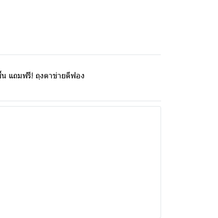
้น แถมฟรี! ถุงตาข่ายตีฟอง