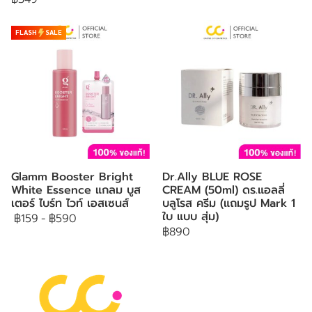
FLASH
SALE
Glamm Booster Bright
Dr.Ally BLUE ROSE
White Essence แกลม บูส
CREAM (50ml) ดร.แอลลี่
เตอร์ ไบร์ท ไวท์ เอสเซนส์
บลูโรส ครีม (แถมรูป Mark 1
ใบ แบบ สุ่ม)
฿159
-
฿590
฿890