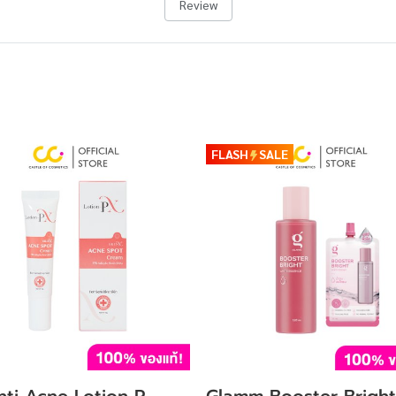
Review
FLASH
SALE
nti Acne Lotion P
Glamm Booster Bright