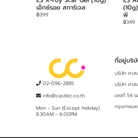
เอ็กซ์รอย สการ์เจล
(10g)
พี
฿399
฿349
ที่อยู่บริษ
บริษัท คาสเ
02-096-2885
บริษัท คาส
เลขที่ 5
info@castlec.co.th
กรุงเทพม
Mon - Sun (Except holiday)
8.30AM - 6.00PM