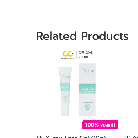
Related Products
ES X-roy Scar Gel (10g)
ES A