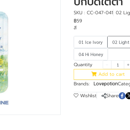
ปกปิดใต้ตา
SKU : CC-047-041
02 Lig
฿59
สี
01 Ice Ivory
02 Light
04 Hi Honey
Quantity
Add to cart
Brands:
Categ
Lovepotion
Wishlist
Share