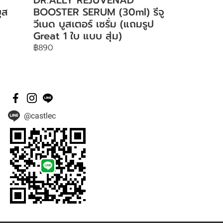
ูส
BOOSTER SERUM (30ml) รีจู
วีเนด บูสเตอร์ เซรั่ม (แถมรูป
Great 1 ใบ แบบ สุ่ม)
฿890
@castlec