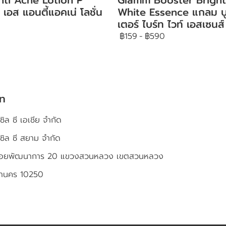
 เอส แอนตี้แอคเน่ โลชั่น
White Essence แกลม บ
เตอร์ ไบร์ท ไวท์ เอสเซนส์
฿159
-
฿590
ัท
ซิล ซี เอเชีย จำกัด
เซิล ซี สยาม จำกัด
4 ซอยพัฒนาการ 20 แขวงสวนหลวง เขตสวนหลวง
หานคร 10250