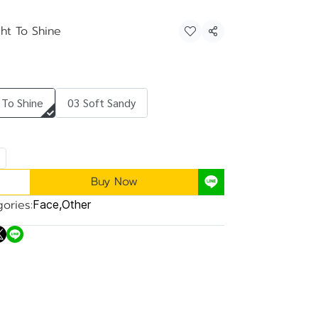
ht To Shine
Share
 To Shine
03 Soft Sandy
Buy Now
ories:
Face
,
Other