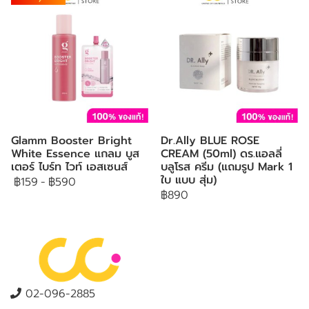
Glamm Booster Bright
Dr.Ally BLUE ROSE
White Essence แกลม บูส
CREAM (50ml) ดร.แอลลี่
เตอร์ ไบร์ท ไวท์ เอสเซนส์
บลูโรส ครีม (แถมรูป Mark 1
ใบ แบบ สุ่ม)
฿159
-
฿590
฿890
02-096-2885