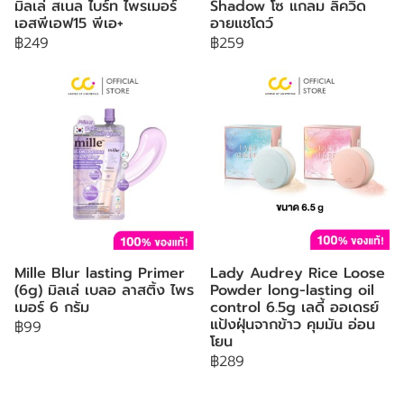
มิลเล่ สเนล ไบร์ท ไพรเมอร์
Shadow โซ แกลม ลิควิด
เอสพีเอฟ15 พีเอ+
อายแชโดว์
฿249
฿259
Mille Blur lasting Primer
Lady Audrey Rice Loose
(6g) มิลเล่ เบลอ ลาสติ้ง ไพร
Powder long-lasting oil
เมอร์ 6 กรัม
control 6.5g เลดี้ ออเดรย์
แป้งฝุ่นจากข้าว คุมมัน อ่อน
฿99
โยน
฿289