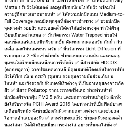
บางเบา สบายผิว เกลี่ยง่าย ไม่ทำให้ตกร่อง ✅ ได้ฟินิชแบบ Airy
Matte ปรับผิวให้แมตต์ และดูเปรียบเนียนไปกับผิว พร้อมให้
ความรู้สึกบางเบาสบายหน้า ✅ ให้ความปกปิดแบบ Medium-to-
Full Coverage กลบมิดทุกจุดที่ต้องการอำพราง ✅ ช่วยปกปิด
จุดด่างดำ รอยสิว และรอยคล้ำใต้ตาได้อย่างตรงจุด ทำให้ผิวดู
เรียบเนียนสม่ำเสมอ ✅ มีนวัฒกรรม Water Trapped ช่วยให้
คอนซีลเลอร์แนบสนิทผิวมากขึ้น ติดทนนานตลอดวัน กันน้ำ กัน
เหงื่อ และไม่หลุดระหว่างวัน ✅ มีนวัตกรรม Light Diffusion ที่
รวมอนุภาค 2 ชนิดเข้าด้วยกัน ช่วยควบคุมความมัน และเบลอรู
ขุมขนให้เรียบเนียนเหมือนการรีทัชผิว ✅ มีสารสกัด HOCOX
(ดอกพลูคาว) จากประเทศเกาหลี มีคุณสมบัติโดดเด่นในการปรับ
ผิวให้เรียบเนียน กระชับรูขุมขน ควมคุมความมันส่วนเกินบน
ใบหน้า และยังช่วยยับยั้งแบคทีเรียต่างๆ ที่เป็นสาเหตุของการเกิด
สิว ✅ มีสาร Pollustop จากประเทศฝรั่งเศส ช่วยทำหน้าที่
ปกป้องผิวจากฝุ่น PM2.5 ควัน และมลภาวะผ่านเข้าสู่ผิว อีกทั้ง
ยังได้รับรางวัล PCHI Award 2016 โดยทำหน้าที่เป็นฟิลม์บางๆ
เคลือบผิวหนัง จึงช่วยป้องกันผิวจากมลภาวะต่างๆ และช่วยลด
โอกาสอักเสบของผิว ✅ สาหร่ายทะเลสีรุ้ง ช่วยลดผิวหมองคล้ำ
ของใต้ตา ให้สีผิวเรียบเนียน กระจ่างใส อย่างเห็นผลได้ชัด ✅