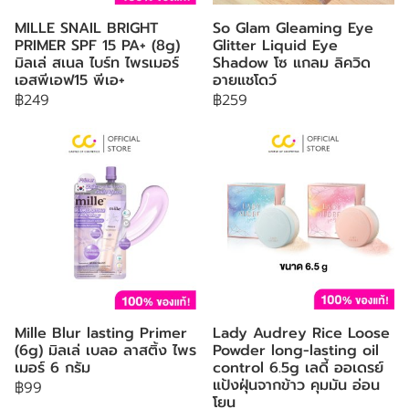
MILLE SNAIL BRIGHT
So Glam Gleaming Eye
PRIMER SPF 15 PA+ (8g)
Glitter Liquid Eye
มิลเล่ สเนล ไบร์ท ไพรเมอร์
Shadow โซ แกลม ลิควิด
เอสพีเอฟ15 พีเอ+
อายแชโดว์
฿249
฿259
Mille Blur lasting Primer
Lady Audrey Rice Loose
(6g) มิลเล่ เบลอ ลาสติ้ง ไพร
Powder long-lasting oil
เมอร์ 6 กรัม
control 6.5g เลดี้ ออเดรย์
แป้งฝุ่นจากข้าว คุมมัน อ่อน
฿99
โยน