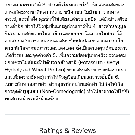
อย่างเป็นธรรมชาติ 3. บํารุงผิวในทุกการใช้: ด้วยส่วนผสมของ
สารสกัดธรรมชาติหลากหลาย ชนิด เช่น ใบบัวบก, ว่านหาง
จระเข้, และนํ้าผึ้ง คุชชั่นนี้ไม่เพียงแต่ช่วย ปกปิด แต่ยังบํารุงผิวอ
ย่างลํ้าลึก ช่วยให้ผิวชุ่มชื้นและดูอ่อนเยาว์ขึ้น 4. สารต้านอนุมูล
อิสระ: สารสกัดจากใบชาเขียวและดอกคาโมมายล์ในสูตร นี้มี
คุณสมบัติในการต้านอนุมูลอิสระ ช่วยปกป้องผิวจากความเสีย
หาย ที่เกิดจากมลภาวะและแสงแดด ซึ่งเป็นสาเหตุหลักของการ
เกิดริ้วรอยและจุดด่างดํา 5. เพิ่มความยืดหยุ่นของผิว: ส่วนผสม
ของเซราไมด์และโปรตีนจากข้าวสาลี (Potassium Olivoyl
Hydrolyzed Wheat Protein) ช่วยเสริมสร้างเกราะป้องกันผิว
และเพิ่มความยืดหยุ่น ทําให้ผิวดูเรียบเนียนและกระชับขึ้น 6.
เหมาะกับทุกสภาพผิว: ด้วยสูตรที่อ่อนโยนต่อผิว ไม่ก่อให้เกิด
การอุดตันรูขุมขน (Non-Comedogenic) ทําให้สามารถใช้ได้กับ
ทุกสภาพผิวรวมถึงผิวแพ้ง่าย
Ratings & Reviews