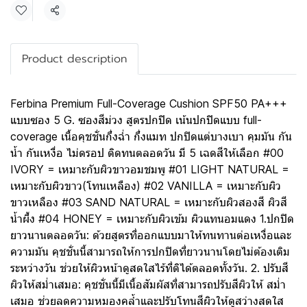
Share
Product description
Ferbina Premium Full-Coverage Cushion SPF50 PA+++
แบบซอง 5 G. ซองสีม่วง สูตรปกปิด เน้นปกปิดแบบ full-
coverage เนื้อคุชชั่นกึ่งฉ่ำ กึ่งแมท ปกปิดแต่บางเบา คุมมัน กัน
น้ำ กันเหงื่อ ไม่ดรอป ติดทนตลอดวัน มี 5 เฉดสีให้เลือก #00
IVORY = เหมาะกับผิวขาวอมชมพู #01 LIGHT NATURAL =
เหมาะกับผิวขาว(โทนเหลือง) #02 VANILLA = เหมาะกับผิว
ขาวเหลือง #03 SAND NATURAL = เหมาะกับผิวสองสี ผิวสี
น้ำผึ้ง #04 HONEY = เหมาะกับผิวเข้ม ผิวแทนอมแดง 1.ปกปิด
ยาวนานตลอดวัน: ด้วยสูตรที่ออกแบบมาให้ทนทานต่อเหงื่อและ
ความมัน คุชชั่นนี้สามารถให้การปกปิดที่ยาวนานโดยไม่ต้องเติม
ระหว่างวัน ช่วยให้ผิวหน้าดูสดใสไร้ที่ติได้ตลอดทั้งวัน. 2. ปรับสี
ผิวให้สมํ่าเสมอ: คุชชั่นนี้มีเนื้อสัมผัสที่สามารถปรับสีผิวให้ สมํ่า
เสมอ ช่วยลดความหมองคลํ้าและปรับโทนสีผิวให้ดูสว่างสดใส