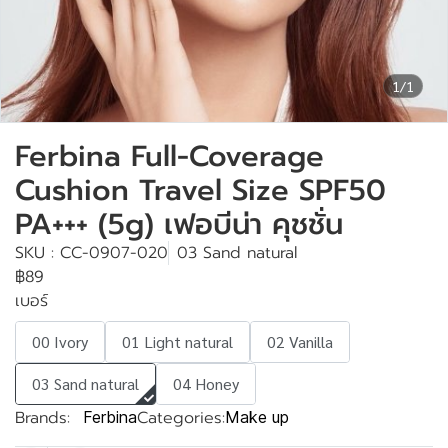
1/1
Ferbina Full-Coverage
Cushion Travel Size SPF50
PA+++ (5g) เฟอบีน่า คุชชั่น
SKU : CC-0907-020
03 Sand natural
฿89
เบอร์
00 Ivory
01 Light natural
02 Vanilla
03 Sand natural
04 Honey
Brands:
Categories:
Ferbina
Make up