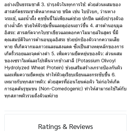
อย่างเป็นธรรมชาติ 3. บํารุงผิวในทุกการใช้: ด้วยส่วนผสมของ
สารสกัดธรรมชาติหลากหลาย ชนิด เช่น ใบบัวบก, ว่านหาง
จระเข้, และนํ้าผึ้ง คุชชั่นนี้ไม่เพียงแต่ช่วย ปกปิด แต่ยังบํารุงผิวอ
ย่างลํ้าลึก ช่วยให้ผิวชุ่มชื้นและดูอ่อนเยาว์ขึ้น 4. สารต้านอนุมูล
อิสระ: สารสกัดจากใบชาเขียวและดอกคาโมมายล์ในสูตร นี้มี
คุณสมบัติในการต้านอนุมูลอิสระ ช่วยปกป้องผิวจากความเสีย
หาย ที่เกิดจากมลภาวะและแสงแดด ซึ่งเป็นสาเหตุหลักของการ
เกิดริ้วรอยและจุดด่างดํา 5. เพิ่มความยืดหยุ่นของผิว: ส่วนผสม
ของเซราไมด์และโปรตีนจากข้าวสาลี (Potassium Olivoyl
Hydrolyzed Wheat Protein) ช่วยเสริมสร้างเกราะป้องกันผิว
และเพิ่มความยืดหยุ่น ทําให้ผิวดูเรียบเนียนและกระชับขึ้น 6.
เหมาะกับทุกสภาพผิว: ด้วยสูตรที่อ่อนโยนต่อผิว ไม่ก่อให้เกิด
การอุดตันรูขุมขน (Non-Comedogenic) ทําให้สามารถใช้ได้กับ
ทุกสภาพผิวรวมถึงผิวแพ้ง่าย
Ratings & Reviews