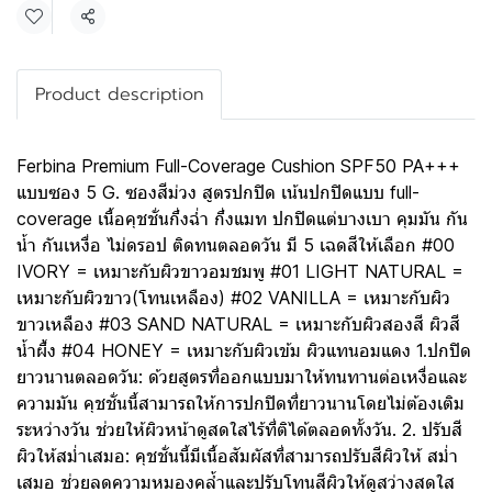
Share
Product description
Ferbina Premium Full-Coverage Cushion SPF50 PA+++
แบบซอง 5 G. ซองสีม่วง สูตรปกปิด เน้นปกปิดแบบ full-
coverage เนื้อคุชชั่นกึ่งฉ่ำ กึ่งแมท ปกปิดแต่บางเบา คุมมัน กัน
น้ำ กันเหงื่อ ไม่ดรอป ติดทนตลอดวัน มี 5 เฉดสีให้เลือก #00
IVORY = เหมาะกับผิวขาวอมชมพู #01 LIGHT NATURAL =
เหมาะกับผิวขาว(โทนเหลือง) #02 VANILLA = เหมาะกับผิว
ขาวเหลือง #03 SAND NATURAL = เหมาะกับผิวสองสี ผิวสี
น้ำผึ้ง #04 HONEY = เหมาะกับผิวเข้ม ผิวแทนอมแดง 1.ปกปิด
ยาวนานตลอดวัน: ด้วยสูตรที่ออกแบบมาให้ทนทานต่อเหงื่อและ
ความมัน คุชชั่นนี้สามารถให้การปกปิดที่ยาวนานโดยไม่ต้องเติม
ระหว่างวัน ช่วยให้ผิวหน้าดูสดใสไร้ที่ติได้ตลอดทั้งวัน. 2. ปรับสี
ผิวให้สมํ่าเสมอ: คุชชั่นนี้มีเนื้อสัมผัสที่สามารถปรับสีผิวให้ สมํ่า
เสมอ ช่วยลดความหมองคลํ้าและปรับโทนสีผิวให้ดูสว่างสดใส