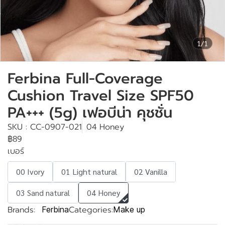
1/1
Ferbina Full-Coverage
Cushion Travel Size SPF50
PA+++ (5g) เฟอบีน่า คุชชั่น
SKU : CC-0907-021
04 Honey
฿89
เบอร์
00 Ivory
01 Light natural
02 Vanilla
03 Sand natural
04 Honey
Brands:
Categories:
Ferbina
Make up