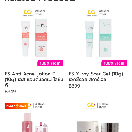
ES Anti Acne Lotion P
ES X-roy Scar Gel (10g)
(10g) เอส แอนตี้แอคเน่ โลชั่น
เอ็กซ์รอย สการ์เจล
พี
฿399
฿349
FLASH
SALE