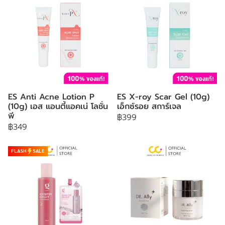
ES Anti Acne Lotion P
ES X-roy Scar Gel (10g)
(10g) เอส แอนตี้แอคเน่ โลชั่น
เอ็กซ์รอย สการ์เจล
พี
฿399
฿349
FLASH
SALE