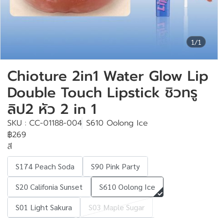
1/1
Chioture 2in1 Water Glow Lip
Double Touch Lipstick ชิวทรู
ลิป2 หัว 2 in 1
SKU : CC-01188-004
S610 Oolong Ice
฿269
สี
S174 Peach Soda
S90 Pink Party
S20 Califonia Sunset
S610 Oolong Ice
S01 Light Sakura
S03 Maple Sugar