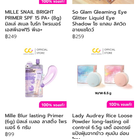
MILLE SNAIL BRIGHT
So Glam Gleaming Eye
PRIMER SPF 15 PA+ (8g)
Glitter Liquid Eye
มิลเล่ สเนล ไบร์ท ไพรเมอร์
Shadow โซ แกลม ลิควิด
เอสพีเอฟ15 พีเอ+
อายแชโดว์
฿249
฿259
Mille Blur lasting Primer
Lady Audrey Rice Loose
(6g) มิลเล่ เบลอ ลาสติ้ง ไพร
Powder long-lasting oil
เมอร์ 6 กรัม
control 6.5g เลดี้ ออเดรย์
แป้งฝุ่นจากข้าว คุมมัน อ่อน
฿99