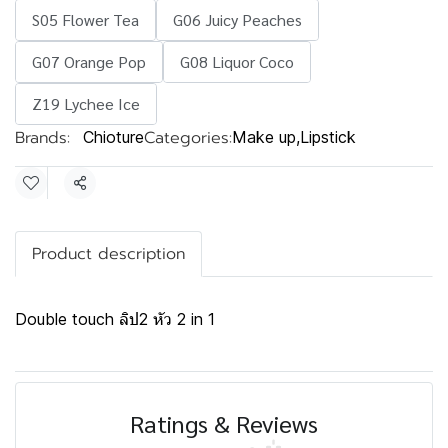
S05 Flower Tea
G06 Juicy Peaches
G07 Orange Pop
G08 Liquor Coco
Z19 Lychee Ice
Brands:
Categories:
Chioture
Make up
,
Lipstick
Share
Product description
Double touch ลิป2 หัว 2 in 1
Ratings & Reviews