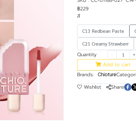
SKU : CC-01188-027
C14 
฿229
สี
C13 Redbean Paste
C21 Creamy Strawberr
Quantity
Add to cart
Brands:
Categori
Chioture
Wishlist
Share