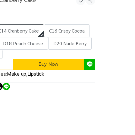
Cranberry Cake
Share
C14 Cranberry Cake
C16 Crispy Cocoa
D18 Peach Cheese
D20 Nude Berry
Buy Now
es:
Make up
,
Lipstick