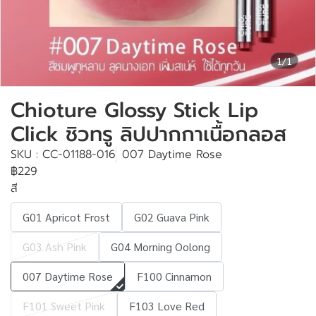
1/1
Chioture Glossy Stick Lip
Click ชิวทรู ลิปปากกาเนื้อกลอส
SKU : CC-01188-016
007 Daytime Rose
฿229
สี
G01 Apricot Frost
G02 Guava Pink
G03 Ash Pink
G04 Morning Oolong
007 Daytime Rose
F100 Cinnamon
F101 Sweet Pink
F103 Love Red