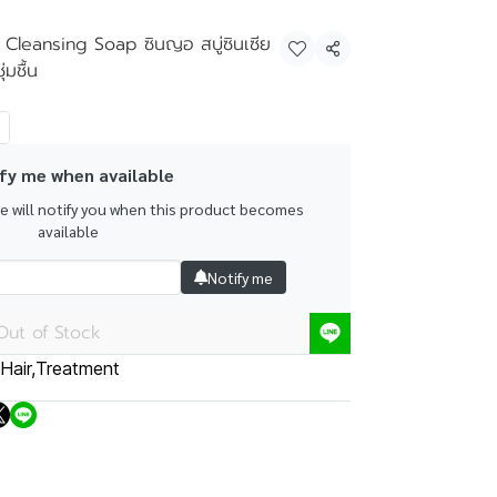
 Cleansing Soap ซินญอ สบู่ซินเซีย
Share
่มชื้น
fy me when available
we will notify you when this product becomes
available
Notify me
Out of Stock
Hair
,
Treatment