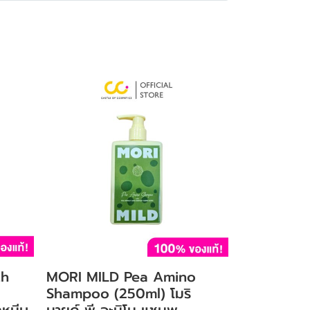
th
MORI MILD Pea Amino
Shampoo (250ml) โมริ
งหนีบ
มายด์ พี อะมิโน แชมพู