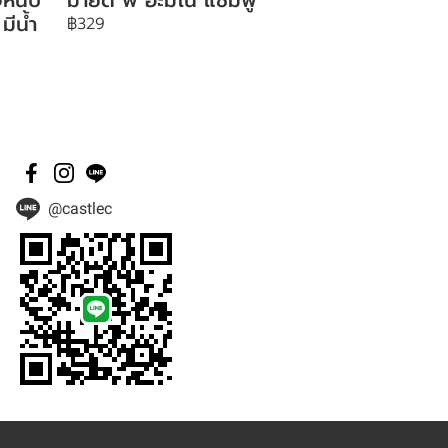
มีน้ำ
฿329
@castlec