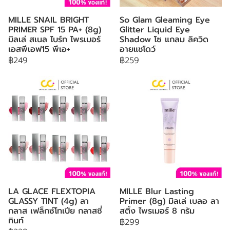
MILLE SNAIL BRIGHT
So Glam Gleaming Eye
PRIMER SPF 15 PA+ (8g)
Glitter Liquid Eye
มิลเล่ สเนล ไบร์ท ไพรเมอร์
Shadow โซ แกลม ลิควิด
เอสพีเอฟ15 พีเอ+
อายแชโดว์
฿249
฿259
LA GLACE FLEXTOPIA
MILLE Blur Lasting
GLASSY TINT (4g) ลา
Primer (8g) มิลเล่ เบลอ ลา
กลาส เฟล็กซ์โทเปีย กลาสซี่
สติ้ง ไพรเมอร์ 8 กรัม
ทินท์
฿299