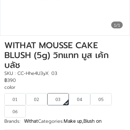
1/1
WITHAT MOUSSE CAKE
BLUSH (5g) วิทแทท มูส เค้ก
บลัช
SKU : CC-Hhe4U3yX
03
฿390
color
01
02
03
04
05
06
Brands:
Categories:
Withat
Make up
,
Blush on