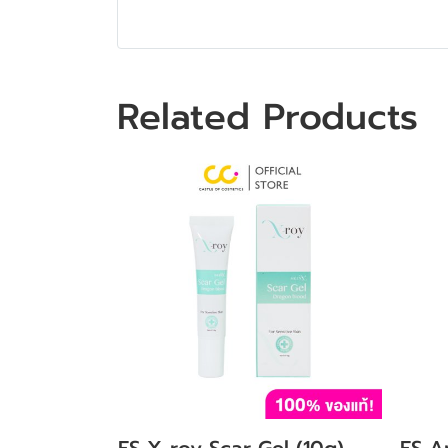
Related Products
ES X-roy Scar Gel (10g)
ES A