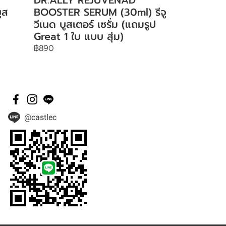
ูส
BOOSTER SERUM (30ml) รีจู
วีเนด บูสเตอร์ เซรั่ม (แถมรูป
Great 1 ใบ แบบ สุ่ม)
฿890
@castlec