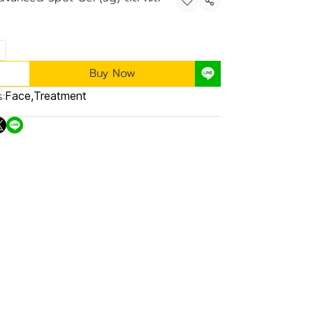
Share
Buy Now
:
Face
,
Treatment