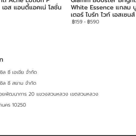
 เอส แอนตี้แอคเน่ โลชั่น
White Essence แกลม บ
เตอร์ ไบร์ท ไวท์ เอสเซนส์
฿159
-
฿590
ัท
ซิล ซี เอเชีย จำกัด
เซิล ซี สยาม จำกัด
4 ซอยพัฒนาการ 20 แขวงสวนหลวง เขตสวนหลวง
หานคร 10250