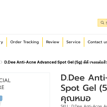
ry
Order Tracking
Review
Service
Contact us
D.Dee Anti-Acne Advanced Spot Gel (5g) ดีดี เจลแต้มส
D.Dee Ant
Spot Gel (5
คุณหมอ
SKU : D.Dee Anti-Acne Ad