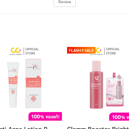
Review
FLASH
SALE
nti Acne Lotion P
Glamm Booster Bright