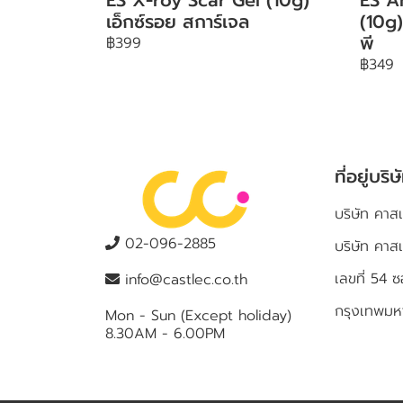
เอ็กซ์รอย สการ์เจล
(10g)
พี
฿399
฿349
ที่อยู่บริษ
บริษัท คาสเ
02-096-2885
บริษัท คาส
เลขที่ 5
info@castlec.co.th
กรุงเทพม
Mon - Sun (Except holiday)
8.30AM - 6.00PM