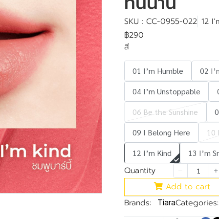
ทนนาน
SKU : CC-0955-022
12 I
฿290
สี
01 I’m Humble
02 I’
04 I’m Unstoppable
06 Be the Sunshine
0
09 I Belong Here
10 
12 I’m Kind
13 I’m S
Quantity
Add to cart
Brands:
Categories:
Tiara