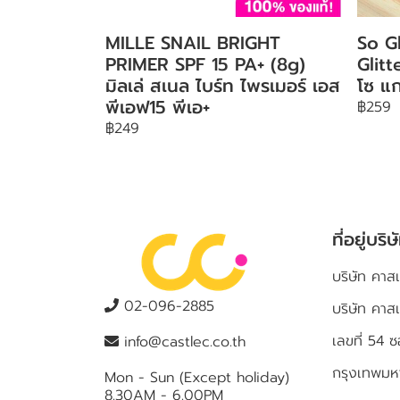
MILLE SNAIL BRIGHT
So G
PRIMER SPF 15 PA+ (8g)
Glit
มิลเล่ สเนล ไบร์ท ไพรเมอร์ เอส
โซ แก
พีเอฟ15 พีเอ+
฿259
฿249
ที่อยู่บริษ
บริษัท คาสเ
02-096-2885
บริษัท คาส
เลขที่ 5
info@castlec.co.th
กรุงเทพม
Mon - Sun (Except holiday)
8.30AM - 6.00PM