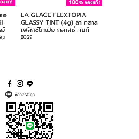
se
LA GLACE FLEXTOPIA
il
GLASSY TINT (4g) ลา กลาส
ย์
เฟล็กซ์โทเปีย กลาสซี่ ทินท์
อน
฿329
@castlec