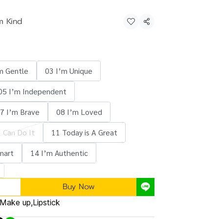
’m Kind
Share
m Gentle
03 I’m Unique
05 I’m Independent
7 I’m Brave
08 I’m Loved
I Can Do It
11 Today is A Great
mart
14 I’m Authentic
Buy Now
Make up
,
Lipstick