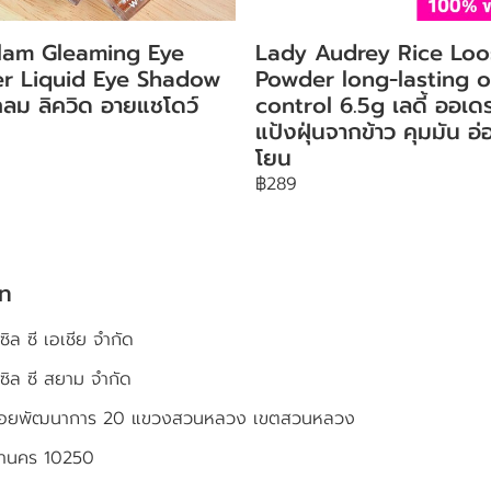
lam Gleaming Eye
Lady Audrey Rice Loo
ter Liquid Eye Shadow
Powder long-lasting o
ลม ลิควิด อายแชโดว์
control 6.5g เลดี้ ออเดร
แป้งฝุ่นจากข้าว คุมมัน อ่
โยน
฿289
ัท
ซิล ซี เอเชีย จำกัด
เซิล ซี สยาม จำกัด
4 ซอยพัฒนาการ 20 แขวงสวนหลวง เขตสวนหลวง
หานคร 10250