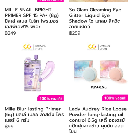
MILLE SNAIL BRIGHT
So Glam Gleaming Eye
PRIMER SPF 15 PA+ (8g)
Glitter Liquid Eye
มิลเล่ สเนล ไบร์ท ไพรเมอร์
Shadow โซ แกลม ลิควิด
เอสพีเอฟ15 พีเอ+
อายแชโดว์
฿249
฿259
Mille Blur lasting Primer
Lady Audrey Rice Loose
(6g) มิลเล่ เบลอ ลาสติ้ง ไพร
Powder long-lasting oil
เมอร์ 6 กรัม
control 6.5g เลดี้ ออเดรย์
แป้งฝุ่นจากข้าว คุมมัน อ่อน
฿99
โยน