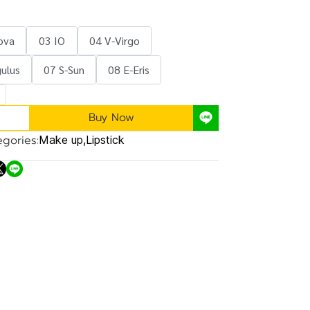
ova
03 IO
04 V-Virgo
ulus
07 S-Sun
08 E-Eris
Buy Now
gories:
Make up
,
Lipstick