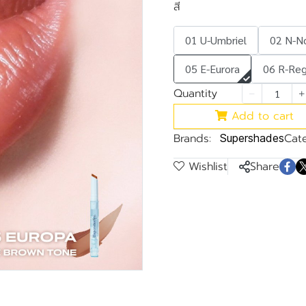
สี
01 U-Umbriel
02 N-N
05 E-Eurora
06 R-Reg
Quantity
Add to cart
Brands:
Cate
Supershades
Wishlist
Share