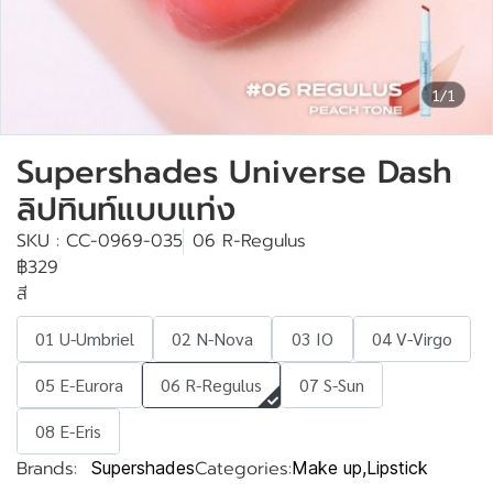
1/1
Supershades Universe Dash
ลิปทินท์แบบแท่ง
SKU : CC-0969-035
06 R-Regulus
฿329
สี
01 U-Umbriel
02 N-Nova
03 IO
04 V-Virgo
05 E-Eurora
06 R-Regulus
07 S-Sun
08 E-Eris
Brands:
Categories:
Supershades
Make up
,
Lipstick