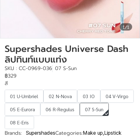
1/1
Supershades Universe Dash
ลิปทินท์แบบแท่ง
SKU : CC-0969-036
07 S-Sun
฿329
สี
01 U-Umbriel
02 N-Nova
03 IO
04 V-Virgo
05 E-Eurora
06 R-Regulus
07 S-Sun
08 E-Eris
Brands:
Categories:
Supershades
Make up
,
Lipstick