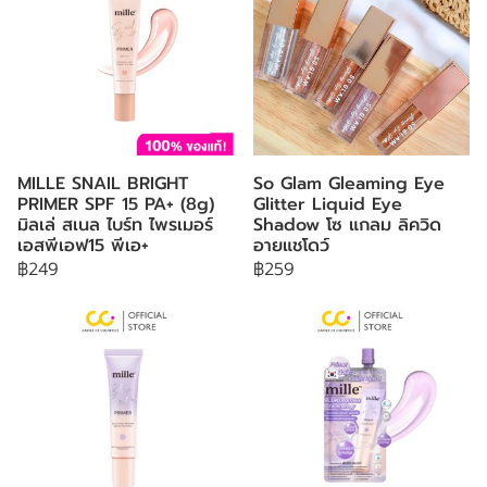
MILLE SNAIL BRIGHT
So Glam Gleaming Eye
PRIMER SPF 15 PA+ (8g)
Glitter Liquid Eye
มิลเล่ สเนล ไบร์ท ไพรเมอร์
Shadow โซ แกลม ลิควิด
เอสพีเอฟ15 พีเอ+
อายแชโดว์
฿249
฿259