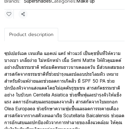
Brands:
Categories:
Supershades
Make up
Share
Product description
ซุปเปอร์เฉด เจนเทิล แอคเน่ แคร์ ฟาวแวร์ เป็นคุชชั่นที่ให้ความ
บางเบา เกลี่ยง่าย ไม่หนักหน้า เนื้อ Semi Matte ให้ผิวดูแมตต์
อย่างเป็นธรรมชาติ พร้อมติดทนยาวนานตลอดวัน มีส่วนผสมของ
สารสกัดจากธรรมชาติที่ช่วยบำรุงและปลอบประโลมผิว เหมาะ
สำหรับผิวแพ้ง่ายและช่วยลดการเกิดสิว มี SPF 50 PA ช่วย
ปกป้องผิวจากแสงแดดโดยไม่อุดตันรูขุมขน สารสกัดธรรมชาติ
อย่าง ใบบัวบก Centella Asiatica ช่วยฟื้นฟูและบำรุงผิวให้แข็ง
แรง ลดการอักเสบและรอยแดงจากสิว สารสกัดจากใบมะกอก
Olea Europaea ช่วยรักษาความชุ่มชื้นและลดการระคายเคือง
สารสกัดจากรากสคิวเทลลาเรีย Scutellaria Baicalensis ช่วยลด
การอักเสบและปกป้องผิวจากการทำลายของสิ่งแวดล้อม ให้คุณ