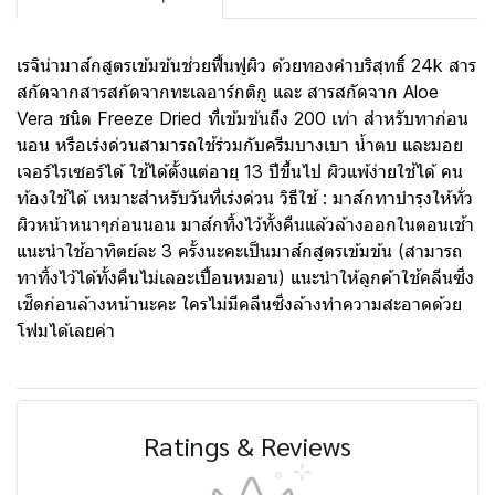
เรจิน่ามาส์กสูตรเข้มข้นช่วยฟื้นฟูผิว ด้วยทองคำบริสุทธิ์ 24k สาร
สกัดจากสารสกัดจากทะเลอาร์กติกู และ สารสกัดจาก Aloe
Vera ชนิด Freeze Dried ที่เข้มข้นถึง 200 เท่า สำหรับทาก่อน
นอน หรือเร่งด่วนสามารถใช้ร่วมกับครีมบางเบา น้ำตบ และมอย
เจอร์ไรเซอร์ได้ ใช้ได้ตั้งแต่อายุ 13 ปีขึ้นไป ผิวแพ้ง่ายใช้ได้ คน
ท้องใช้ได้ เหมาะสำหรับวันที่เร่งด่วน วิธีใช้ : มาส์กทาบำรุงให้ทั่ว
ผิวหน้าหนาๆก่อนนอน มาส์กทิ้งไว้ทั้งคืนแล้วล้างออกในตอนเช้า
แนะนำใช้อาทิตย์ละ 3 ครั้งนะคะเป็นมาส์กสูตรเข้มข้น (สามารถ
ทาทิ้งไว้ได้ทั้งคืนไม่เลอะเปื้อนหมอน) แนะนำให้ลูกค้าใช้คลีนซิ่ง
เช็ดก่อนล้างหน้านะคะ ใครไม่มีคลีนซิ่งล้างทำความสะอาดด้วย
โฟมได้เลยค่า
Ratings & Reviews