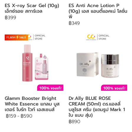
ES X-roy Scar Gel (10g)
ES Anti Acne Lotion P
เอ็กซ์รอย สการ์เจล
(10g) เอส แอนตี้แอคเน่ โลชั่น
พี
฿399
฿349
FLASH
SALE
Glamm Booster Bright
Dr.Ally BLUE ROSE
White Essence แกลม บูส
CREAM (50ml) ดร.แอลลี่
เตอร์ ไบร์ท ไวท์ เอสเซนส์
บลูโรส ครีม (แถมรูป Mark 1
ใบ แบบ สุ่ม)
฿159
-
฿590
฿890