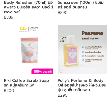
Body Refesher (70ml) ออ
Sunscreen (100ml) ชิมเม
ลพราว มิเนอรัล อควา บอดี้ รี
อร์ ออย์ ซันสกรีน
เฟรชเชอร์
฿890
฿389
Riki Coffee Scrub Soap
Polly's Perfume & Body
ริกิ สบู่สครับกาแฟ
Oil ออยล์บำรุงผิว ให้ผิวเนียน
นุ่ม ชุ่มชื้น กลิ่นหอม
฿200
฿290