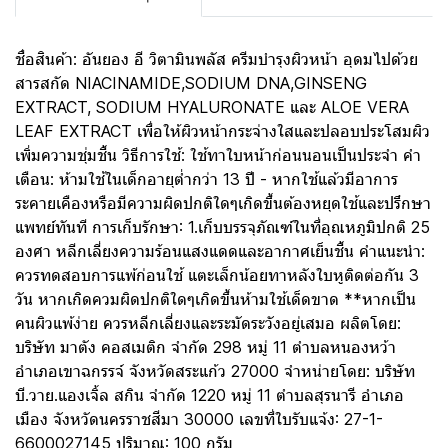
ชื่อสินค้า: อันยอง อี วิตามินพลัส ครีมบำรุงผิวหน้า อุดมไปด้วย
สารสกัด NIACINAMIDE,SODIUM DNA,GINSENG
EXTRACT, SODIUM HYALURONATE และ ALOE VERA
LEAF EXTRACT เพื่อให้ผิวหน้ากระจ่างใสและปลอบประโสมผิว
เพิ่มความชุ่มชื้น วิธีการใช้: ใช้ทาใบหน้าก่อนนอนเป็นประจำ คำ
เตือน: ห้ามใช้ในเด็กอายุต่ำกว่า 13 ปี - หากใช้แล้วมีอาการ
ระคายเคืองหรือมีความผิดปกติใดๆเกิดขึ้นต้องหยุดใช้และปรึกษา
แพทย์ทันที การเก็บรักษา: 1.เก็บบรรจุภัณฑ์ในที่อุณหภูมิปกติ 25
องศา หลีกเลี่ยงความร้อนแสงแดดและอากาศเย็นชื้น คำแนะนำ:
ควรทดสอบการแพ้ก่อนใช้ แตะเล็กน้อยทาหลังใบหูติดต่อกัน 3
วัน หากเกิดควมผิดปกติใดๆเกิดขึ้นห้ามใช้เด็ดขาด **หากเป็น
คนผิวแพ้ง่าย ควรหลีกเลี่ยงและระมัดระวังอยู่เสมอ ผลิตโดย:
บริษัท มาตัง คอสเมติก จำกัด 298 หมู่ 11 ตำบลหนองหว้า
อำเภอเขาฉกรรจ์ จังหวัดสระแก้ว 27000 จำหน่ายโดย: บริษัท
บี.วาย.แองเจิ้ล สกิน จำกัด 1220 หมู่ 11 ตำบลสุรนารี อำเภอ
เมือง จังหวัดนครราชสีมา 30000 เลขที่ใบรับแจ้ง: 27-1-
6600027145 ปริมาณ: 100 กรัม