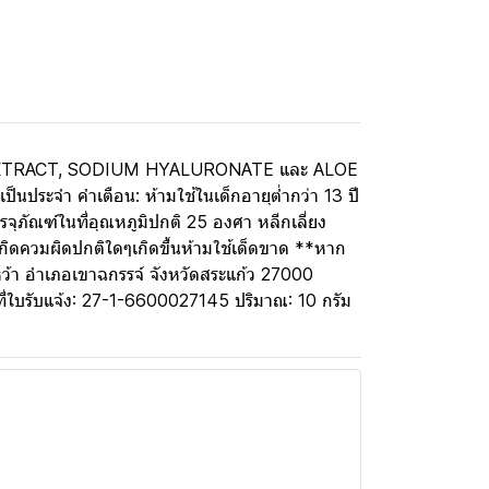
SENG EXTRACT, SODIUM HYALURONATE และ ALOE
็นประจำ คำเตือน: ห้ามใช้ในเด็กอายุต่ำกว่า 13 ปี
จุภัณฑ์ในที่อุณหภูมิปกติ 25 องศา หลีกเลี่ยง
ิดควมผิดปกติใดๆเกิดขึ้นห้ามใช้เด็ดขาด **หาก
งหว้า อำเภอเขาฉกรรจ์ จังหวัดสระแก้ว 27000
ขที่ใบรับแจ้ง: 27-1-6600027145 ปริมาณ: 10 กรัม