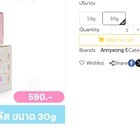
ปริมาณ
10g
30g
Quantity
Add to cart
Brands:
Cate
Annyeong E
Wishlist
Share