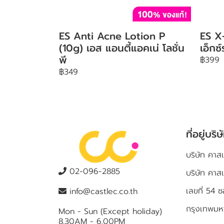
ES Anti Acne Lotion P
ES X
(10g) เอส แอนตี้แอคเน่ โลชั่น
เอ็กซ
พี
฿399
฿349
ที่อยู่บริษ
บริษัท คาสเ
02-096-2885
บริษัท คาส
เลขที่ 5
info@castlec.co.th
กรุงเทพม
Mon - Sun (Except holiday)
8.30AM - 6.00PM