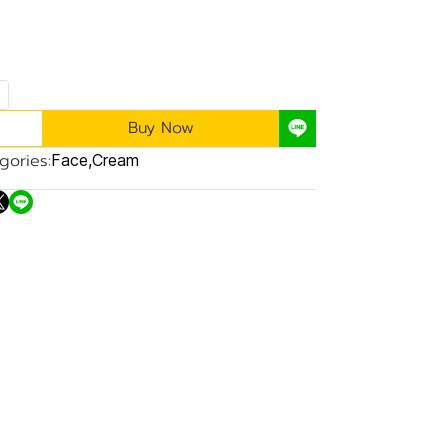
Buy Now
gories:
Face
,
Cream