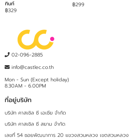
ทินท์
฿299
฿329
02-096-2885
info@castlec.co.th
Mon - Sun (Except holiday)
8.30AM - 6.00PM
ที่อยู่บริษัท
บริษัท คาสเซิล ซี เอเชีย จำกัด
บริษัท คาสเซิล ซี สยาม จำกัด
เลขที่ 54 ซอยพัฒนาการ 20 แขวงสวนหลวง เขตสวนหลวง