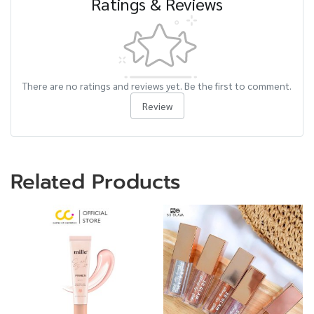
Ratings & Reviews
There are no ratings and reviews yet. Be the first to comment.
Review
Related Products