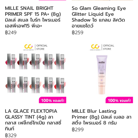
MILLE SNAIL BRIGHT
So Glam Gleaming Eye
PRIMER SPF 15 PA+ (8g)
Glitter Liquid Eye
มิลเล่ สเนล ไบร์ท ไพรเมอร์
Shadow โซ แกลม ลิควิด
เอสพีเอฟ15 พีเอ+
อายแชโดว์
฿249
฿259
LA GLACE FLEXTOPIA
MILLE Blur Lasting
GLASSY TINT (4g) ลา
Primer (8g) มิลเล่ เบลอ ลา
กลาส เฟล็กซ์โทเปีย กลาสซี่
สติ้ง ไพรเมอร์ 8 กรัม
ทินท์
฿299
฿329