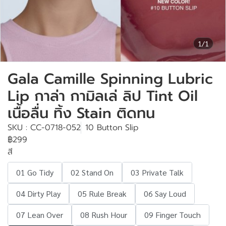
1/1
Gala Camille Spinning Lubric
Lip กาล่า กามิลเล่ ลิป Tint Oil
เนื้อลื่น ทิ้ง Stain ติดทน
SKU : CC-0718-052
10 Button Slip
฿299
สี
01 Go Tidy
02 Stand On
03 Private Talk
04 Dirty Play
05 Rule Break
06 Say Loud
07 Lean Over
08 Rush Hour
09 Finger Touch