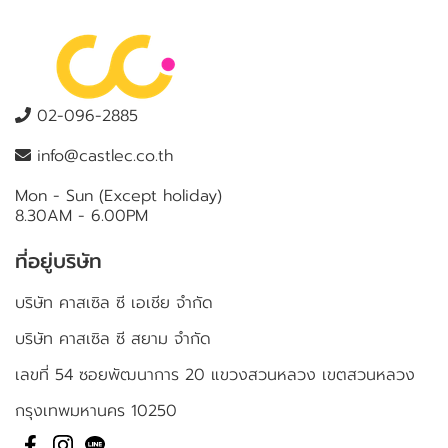
02-096-2885
info@castlec.co.th
Mon - Sun (Except holiday)
8.30AM - 6.00PM
ที่อยู่บริษัท
บริษัท คาสเซิล ซี เอเชีย จำกัด
บริษัท คาสเซิล ซี สยาม จำกัด
เลขที่ 54 ซอยพัฒนาการ 20 แขวงสวนหลวง เขตสวนหลวง
กรุงเทพมหานคร 10250