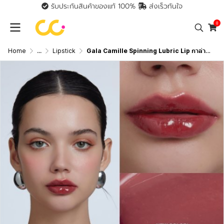
รับประกันสินค้าของแท้ 100%
ส่งเร็วทันใจ
0
Home
...
Lipstick
Gala Camille Spinning Lubric Lip กาล่า กามิลเล่ ลิป Tint Oil เนื้อลื่น ทิ้ง Stain ติดทน