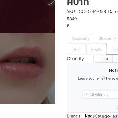
ฝีปาก
SKU : CC-0744-028
Date
฿349
สี
k
Raspberry
Blueberry
Pear
Apple
Da
Quantity
Noti
Leave your email here, 
Brands:
Categories:
Kage