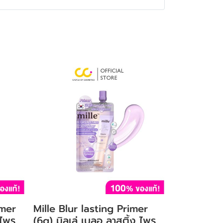
imer
Mille Blur lasting Primer
 ไพร
(6g) มิลเล่ เบลอ ลาสติ้ง ไพร