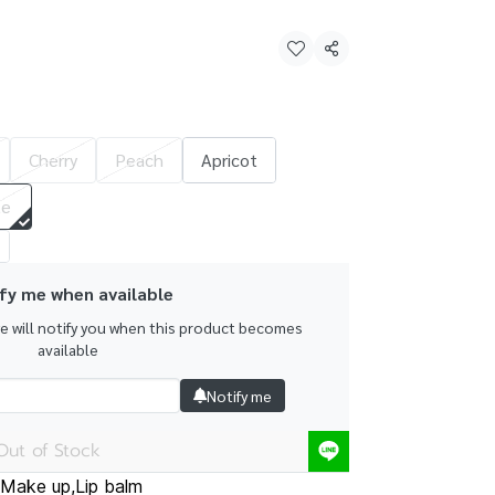
Share
Cherry
Peach
Apricot
te
fy me when available
we will notify you when this product becomes
available
Notify me
Out of Stock
Make up
,
Lip balm