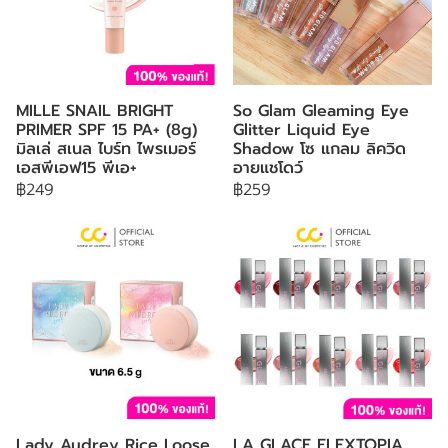
MILLE SNAIL BRIGHT
So Glam Gleaming Eye
PRIMER SPF 15 PA+ (8g)
Glitter Liquid Eye
มิลเล่ สเนล ไบร์ท ไพรเมอร์
Shadow โซ แกลม ลิควิด
เอสพีเอฟ15 พีเอ+
อายแชโดว์
฿249
฿259
Lady Audrey Rice Loose
LA GLACE FLEXTOPIA