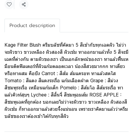
Share
Product description
Kage Filter Blush ครีมบลัชที่คัดมา 5 สีเข้ากับทุกเฉดผิว ไม่ว่า
จะผิวขาว ขาวเหลือง ผิวสองสี ผิวเข้ม ทาออกมาแล้วทั้ง 5 สีจะมี
เฉดที่ต่างกัน ตามผิวของเรา เป็นเอกลักษณ์ของเรา ทาแล้วฟื้นเห
มือนติดฟิลเตอร์ที่ผิวแก้มตลอดเวลา น้องสีสวยมากกก ทาเดี่ยว
หรือทาผสม คือปัง Carrot : สีส้ม ส้มแครอท ทาแล้วสดใส
Tomato : สีแดง สีแดงระเรื่อ แก้มเลือดฝาด Grape : สีม่วง
สีชมพูระเรื่อ เหมือนแก้มเด็ก Pomelo : สีส้มโอ สีส้มระเรื่อ ทา
แล้วคิวท์สุบๆ Lychee : สีลิ้นจี่ สีชมพูอมส้ม ROSE APPLE :
สีชมพูเฉดที่ถูกต้อง บอกเลยไม่ว่าจะผิวขาว ขาวเหลือง ผิวสองสี
ผิวเข้ม ก็ทาออกมาแล้วสวยจึ้งแน่นอน เพราะเราคิดมาแล้วว่าครีม
บลัชของเราต้องเข้าได้กับทุกสีผิว