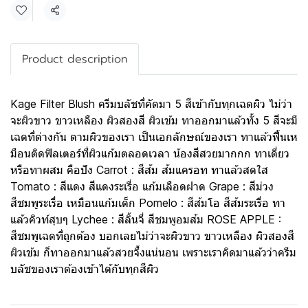
Share
Product description
Kage Filter Blush ครีมบลัชที่คัดมา 5 สีเข้ากับทุกเฉดผิว ไม่ว่า
จะผิวขาว ขาวเหลือง ผิวสองสี ผิวเข้ม ทาออกมาแล้วทั้ง 5 สีจะมี
เฉดที่ต่างกัน ตามผิวของเรา เป็นเอกลักษณ์ของเรา ทาแล้วฟื้นเห
มือนติดฟิลเตอร์ที่ผิวแก้มตลอดเวลา น้องสีสวยมากกก ทาเดี่ยว
หรือทาผสม คือปัง Carrot : สีส้ม ส้มแครอท ทาแล้วสดใส
Tomato : สีแดง สีแดงระเรื่อ แก้มเลือดฝาด Grape : สีม่วง
สีชมพูระเรื่อ เหมือนแก้มเด็ก Pomelo : สีส้มโอ สีส้มระเรื่อ ทา
แล้วคิวท์สุบๆ Lychee : สีลิ้นจี่ สีชมพูอมส้ม ROSE APPLE :
สีชมพูเฉดที่ถูกต้อง บอกเลยไม่ว่าจะผิวขาว ขาวเหลือง ผิวสองสี
ผิวเข้ม ก็ทาออกมาแล้วสวยจึ้งแน่นอน เพราะเราคิดมาแล้วว่าครีม
บลัชของเราต้องเข้าได้กับทุกสีผิว