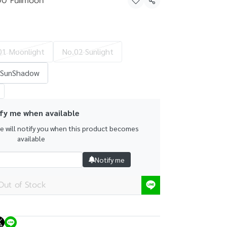
00 Fullmoon
Share
01 Moonlight
No.02 Sunlight
 SunShadow
fy me when available
we will notify you when this product becomes
available
Notify me
Out of Stock