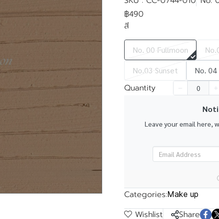
SKU : CC-0744-010
No. 
฿490
สี
No. 00 Fullmoon
No.
k
No.03 Sunset
No. 04
Quantity
Noti
Leave your email here, 
Categories:
Make up
Wishlist
Share