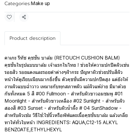
Categories:
Make up
Share
Product description
คาเกะ รีทัช คุชชั่น บาล์ม (RETOUCH CUSHION BALM)
คุชชั่นในรูปแบบบาล์ม เจ้าแรกในไทย ! ช่วยให้ความปกปิดผิวเช่น
รอยสิว รอยแดงและรอยดำต่างๆฝ้ากระ ปัญหาผิวช่วยปรับสีผิว
หน้าให้ดูเรียบเนียนมากยิ่งขึ้น ตัวคุชชั่นมีความปกปิดสูง แต่ยังให้
งานผิวแบบฉ่ำวาว เหมาะกับทุกสภาพผิว แม้ผิวแพ้ง่าย มีมาด้วย
กันทั้งหมด 5 สี #00 Fullmoon - สำหรับผิวขาวอมชมพู #01
Moonlight - สำหรับผิวขาวเหลือง #02 Sunlight - สำหรับผิว
สองสี #03 Sunset - สำหรับผิวน้ำผึ้ง # 04 SunShadow -
สำหรับผิวเข้ม วิธีใช้:ใช้นิ้วหรือพัฟแตะเนื้อคุชชั่นบาล์ม แล้วเกลี่ย
ทาให้ทั่วใบหน้า INGREDIENTS: AQUA,C12-15 ALKYL
BENZOATE,ETHYLHEXYL