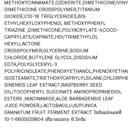
METHOXYCINNAMATE,OZOKERITE,DIMETHICONE/VINY
DIMETHICONE CROSSPOLYMER,TITANIUM
DIOXIDE,C10-18 TRIGLYCERIDES,BIS-
ETHYLHEXYLOXYPHENOL METHOXYPHENYL
TRIAZINE ,DIMETHICONE,POLYACRYLATE-4,COCO-
CAPRYLATE/CAPRATE,HDI/TRIMETHYLOL
HEXYLLACTONE
CROSSPOLYMER,GLYCERINE,SODIUM
CHLORIDE,BUTYLENE GLYCOL,DISODIUM
EDTA,POLYGLYCERYL-3
POLYRICINOLEATE,PHENOXYETHANOL,PHENOXYETHAN
ISOSTEARATE,TRIETHOXYCAPRYLYLSILANE,CHLORPHE
SINENSIS LEAF EXTRACT,RASPBERRY SEED
OIL/TOCOPHERYL SUCCINATE AMINOPROPANEDIOL
ESTERS ,NIACINAMIDE,ALOE BARBADENSIS LEAF
JUICE POWDER,LACTOBACILLUS/PUNICA
GRANATUM FRUIT FERMENT EXTRACT ใบรับแจ้งเลขที่:
10-1-6600029804 ปริมาณบรรจุ: 8.5กรัม