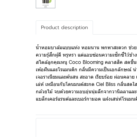
Product description
น้ำหอมบาล์มแบบแท่ง หอมนาน พกพาสะดวก ช่วยเพิ่ม
ความรู้สึกผู้ดี หรูหรา แต่แอบซ่อนความเซ็กซี่ไว้
สไตล์ลูกคุณหนู Coco Blooming คลาสสิค สดชื่นแ
เพ้อฝันและโรแมนติก กลิ่นมีความเป็นเอกลักษณ์ 
เจอราเนียมและต้นสน สะอาด เรียบร้อย ผ่อนคลาย แต่
เล่ห์ เหมือนกับโดนมนต์สะกด Ciel Bliss กลิ่นส
กล้วยไม้ จบด้วยความอบอุ่นนุ่มลึกจากวานิลลาและ
แบล็กเคอร์แรนต์และเบอร์กามอต แฝงเสน่ห์โรแมน