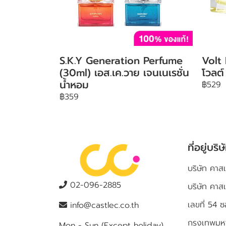
S.K.Y Generation Perfume
Volt
(30ml) เอส.เค.วาย เจนเนเรชั่น
โวลต์
น้ำหอม
฿529
฿359
ที่อยู่บริษ
บริษัท คาสเ
02-096-2885
บริษัท คาส
เลขที่ 5
info@castlec.co.th
กรุงเทพม
Mon - Sun (Except holiday)