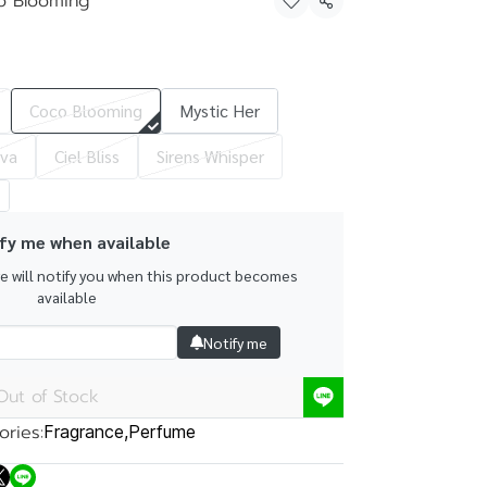
o Blooming
Share
Coco Blooming
Mystic Her
va
Ciel Bliss
Sirens Whisper
fy me when available
we will notify you when this product becomes
available
Notify me
Out of Stock
ries:
Fragrance
,
Perfume