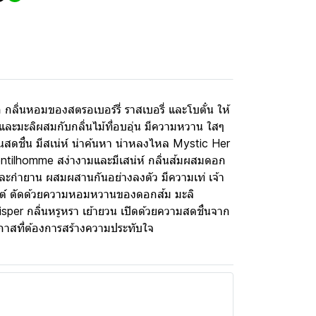
ลิ่นหอมของสตรอเบอร์รี่ ราสเบอรี่ และโบตั๋น ให้
์และมะลิผสมกับกลิ่นไม้ที่อบอุ่น มีความหวาน ใสๆ
ดชื่น มีสเน่ห์ น่าค้นหา น่าหลงไหล Mystic Her
ntilhomme สง่างามและมีเสน่ห์ กลิ่นส้มผสมดอก
ท และกำยาน ผสมผสานกันอย่างลงตัว มีความเท่ เจ้า
รนต์ ตัดด้วยความหอมหวานของดอกส้ม มะลิ
sper กลิ่นหรูหรา เย้ายวน เปิดด้วยความสดชื่นจาก
าสที่ต้องการสร้างความประทับใจ