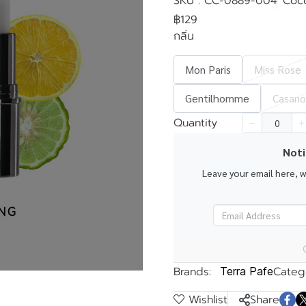
SKU : CC-0889-004
Coc
฿129
กลิ่น
Mon Paris
Miss Rose
k
Gentilhomme
Casano
Quantity
Noti
Leave your email here, 
Brands:
Catego
Terra Pafe
Wishlist
Share