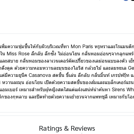
ความชุ่มชื้นให้กับผิวบริเวณที่ทา Mon Paris หรูหราและโรแมนติก ก
ข้างใน Miss Rose ลึกลับ ลึกซั้ง ไม่อ่อนโยน กลิ่นหอมอ่อนๆจากลูกแพร
ละสบาย กลิ่นหอมของลาเวนเดอร์ตัดเปรี้ยวของเลม่อนแบบลงตัว เย็นส
น่าดึงดูด ด้วยความหอมหวานละมุนของไอริส กล้วยไม้ และลมทะเล Ge
มีความยูนีค Casanova สดชื่น ขี้เล่น ลึกลับ กลิ่นมิ้นท์ เกรปฟรุ๊
ดใส หวานละมุน อ่อนโยน เปิดด้วยความสดชื่นของส้มและแบล็กเคอร์แ
แอมเบอร์ เหมาะสำหรับผู้หญิงสดใสแต่แฝงเสน่ห์น่าค้นหา Sirens Whi
ติกของกุหลาบ และปิดท้ายด้วยความเย้ายวนจากแพทชูลี เหมาะกับโอก
Ratings & Reviews