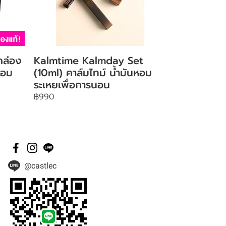
ล่อง
Kalmtime Kalmday Set
นหอม
(10ml) คาล์มไทม์ น้ำมันหอม
ระเหยเพื่อการนอน
฿990
@castlec