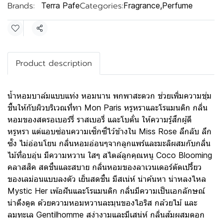
Brands:
Categories:
Terra Pafe
Fragrance
,
Perfume
Share
Product description
น้ำหอมบาล์มแบบแท่ง หอมนาน พกพาสะดวก ช่วยเพิ่มความชุ่ม
ชื้นให้กับผิวบริเวณที่ทา Mon Paris หรูหราและโรแมนติก กลิ่น
หอมของสตรอเบอร์รี่ ราสเบอรี่ และโบตั๋น ให้ความรู้สึกผู้ดี
หรูหรา แต่แอบซ่อนความเซ็กซี่ไว้ข้างใน Miss Rose ลึกลับ ลึก
ซั้ง ไม่อ่อนโยน กลิ่นหอมอ่อนๆจากลูกแพร์และมะลิผสมกับกลิ่น
ไม้ที่อบอุ่น มีความหวาน ใสๆ สไตล์ลูกคุณหนู Coco Blooming
คลาสสิค สดชื่นและสบาย กลิ่นหอมของลาเวนเดอร์ตัดเปรี้ยว
ของเลม่อนแบบลงตัว เย็นสดชื่น มีสเน่ห์ น่าค้นหา น่าหลงไหล
Mystic Her เพ้อฝันและโรแมนติก กลิ่นมีความเป็นเอกลักษณ์
น่าดึงดูด ด้วยความหอมหวานละมุนของไอริส กล้วยไม้ และ
ลมทะเล Gentilhomme สง่างามและมีเสน่ห์ กลิ่นส้มผสมดอก