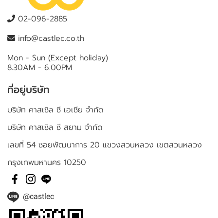
02-096-2885
info@castlec.co.th
Mon - Sun (Except holiday)
8.30AM - 6.00PM
ที่อยู่บริษัท
บริษัท คาสเซิล ซี เอเชีย จำกัด
บริษัท คาสเซิล ซี สยาม จำกัด
เลขที่ 54 ซอยพัฒนาการ 20 แขวงสวนหลวง เขตสวนหลวง
กรุงเทพมหานคร 10250
@castlec