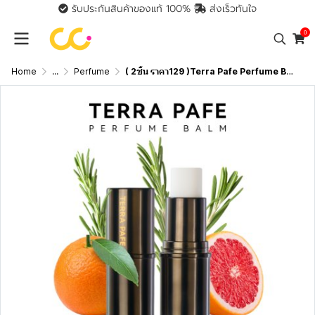
รับประกันสินค้าของแท้ 100%
ส่งเร็วทันใจ
0
Home
...
Perfume
( 2ชิ้น ราคา129 )Terra Pafe Perfume Balm เทอร่า พาเฟ่ น้ำหอมบาล์มแบบแท่ง