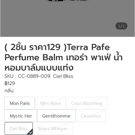
1/1
( 2ชิ้น ราคา129 )Terra Pafe
Perfume Balm เทอร่า พาเฟ่ น้ำ
หอมบาล์มแบบแท่ง
SKU : CC-0889-009
Ciel Bliss
฿129
กลิ่น
Mon Paris
Miss Rose
Coco Blooming
Mystic Her
Gentilhomme
Casanova
Ciel Bliss
Sirens Whisper