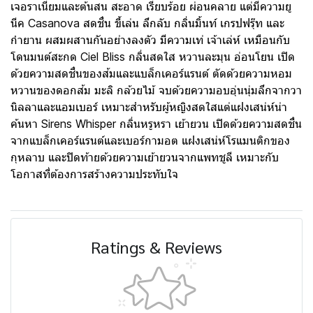
เจอราเนียมและต้นสน สะอาด เรียบร้อย ผ่อนคลาย แต่มีความยู
นีค Casanova สดชื่น ขี้เล่น ลึกลับ กลิ่นมิ้นท์ เกรปฟรุ๊ท และ
กำยาน ผสมผสานกันอย่างลงตัว มีความเท่ เจ้าเล่ห์ เหมือนกับ
โดนมนต์สะกด Ciel Bliss กลิ่นสดใส หวานละมุน อ่อนโยน เปิด
ด้วยความสดชื่นของส้มและแบล็กเคอร์แรนต์ ตัดด้วยความหอม
หวานของดอกส้ม มะลิ กล้วยไม้ จบด้วยความอบอุ่นนุ่มลึกจากวา
นิลลาและแอมเบอร์ เหมาะสำหรับผู้หญิงสดใสแต่แฝงเสน่ห์น่า
ค้นหา Sirens Whisper กลิ่นหรูหรา เย้ายวน เปิดด้วยความสดชื่น
จากแบล็กเคอร์แรนต์และเบอร์กามอต แฝงเสน่ห์โรแมนติกของ
กุหลาบ และปิดท้ายด้วยความเย้ายวนจากแพทชูลี เหมาะกับ
โอกาสที่ต้องการสร้างความประทับใจ
Ratings & Reviews