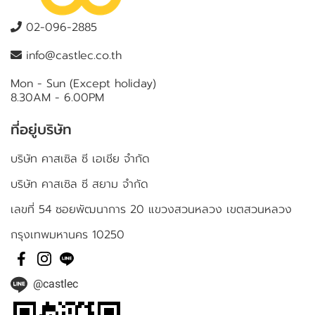
02-096-2885
info@castlec.co.th
Mon - Sun (Except holiday)
8.30AM - 6.00PM
ที่อยู่บริษัท
บริษัท คาสเซิล ซี เอเชีย จำกัด
บริษัท คาสเซิล ซี สยาม จำกัด
เลขที่ 54 ซอยพัฒนาการ 20 แขวงสวนหลวง เขตสวนหลวง
กรุงเทพมหานคร 10250
@castlec