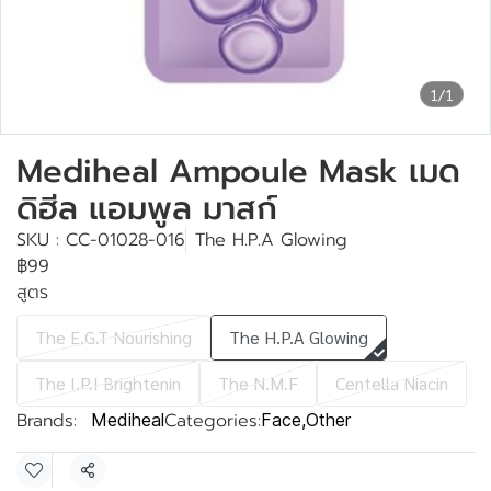
1/1
Mediheal Ampoule Mask เมด
ดิฮีล แอมพูล มาสก์
SKU : CC-01028-016
The H.P.A Glowing
฿99
สูตร
The E.G.T Nourishing
The H.P.A Glowing
The I.P.I Brightenin
The N.M.F
Centella Niacin
Brands:
Categories:
Mediheal
Face
,
Other
Share