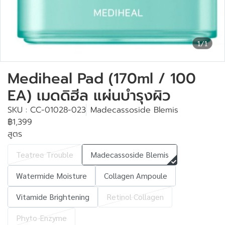
1/1
Mediheal Pad (170ml / 100
EA) เมดดิฮีล แผ่นบำรุงผิว
SKU : CC-01028-023
Madecassoside Blemis
฿1,399
สูตร
Teatree Trouble
Madecassoside Blemis
Watermide Moisture
Collagen Ampoule
Vitamide Brightening
Retinol Collagen
Phyto-Enzyme