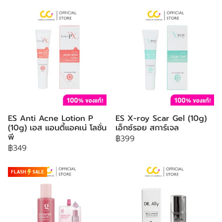
ES Anti Acne Lotion P
ES X-roy Scar Gel (10g)
(10g) เอส แอนตี้แอคเน่ โลชั่น
เอ็กซ์รอย สการ์เจล
พี
฿399
฿349
FLASH
SALE