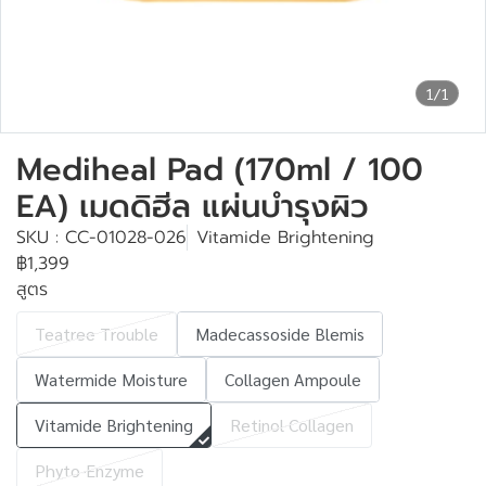
1/1
Mediheal Pad (170ml / 100
EA) เมดดิฮีล แผ่นบำรุงผิว
SKU : CC-01028-026
Vitamide Brightening
฿1,399
สูตร
Teatree Trouble
Madecassoside Blemis
Watermide Moisture
Collagen Ampoule
Vitamide Brightening
Retinol Collagen
Phyto-Enzyme