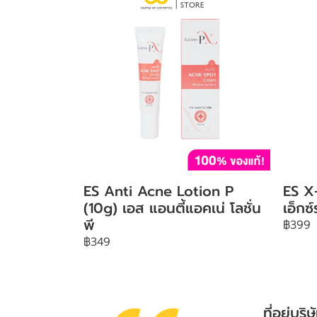
ES Anti Acne Lotion P
ES X
(10g) เอส แอนตี้แอคเน่ โลชั่น
เอ็กซ
พี
฿399
฿349
ที่อยู่บริษ