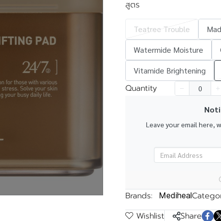
สูตร
Teatree Trouble
Mad
Watermide Moisture
k
Vitamide Brightening
Quantity
Noti
Leave your email here, 
Brands:
Categor
Mediheal
Wishlist
Share