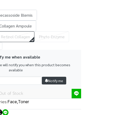
ecassoside Blemis
Collagen Ampoule
Retinol Collagen
Phyto-Enzyme
fy me when available
we will notify you when this product becomes
available
Notify me
Out of Stock
ies:
Face
,
Toner