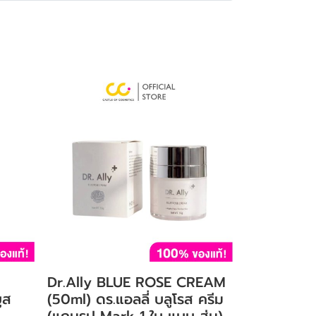
Dr.Ally BLUE ROSE CREAM
ูส
(50ml) ดร.แอลลี่ บลูโรส ครีม
(แถมรูป Mark 1 ใบ แบบ สุ่ม)