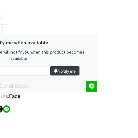
ar
fy me when available
we will notify you when this product becomes
available
Notify me
Out of Stock
ies:
Face