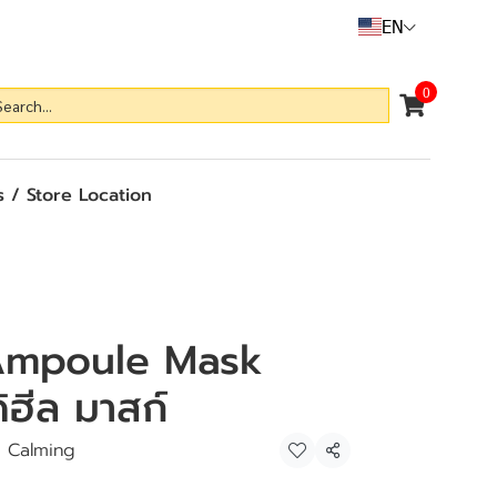
EN
0
 / Store Location
Ampoule Mask
ิฮีล มาสก์
a Calming
Share