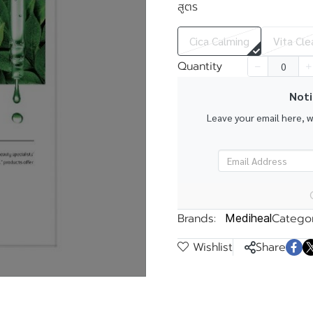
สูตร
Cica Calming
Vita Cle
Quantity
k
Noti
Leave your email here, 
Brands:
Categor
Mediheal
Wishlist
Share