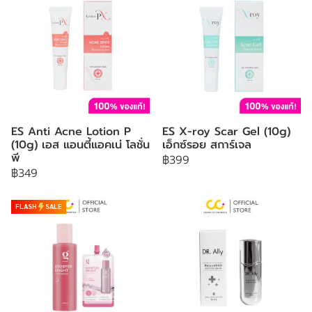
ES Anti Acne Lotion P
ES X-roy Scar Gel (10g)
(10g) เอส แอนตี้แอคเน่ โลชั่น
เอ็กซ์รอย สการ์เจล
พี
฿399
฿349
FLASH
SALE