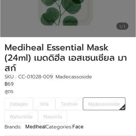
1/1
Mediheal Essential Mask
(24ml) เมดดิฮีล เอสเซนเชียล มา
สก์
SKU : CC-01028-009
Madecassoside
฿69
สูตร
Collagen
Vita
Teatree
Madecassoside
Watermide
Placenta
Brands:
Categories:
Mediheal
Face