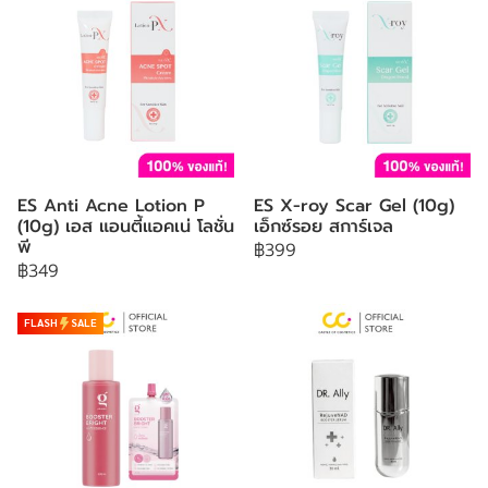
ES Anti Acne Lotion P
ES X-roy Scar Gel (10g)
(10g) เอส แอนตี้แอคเน่ โลชั่น
เอ็กซ์รอย สการ์เจล
พี
฿399
฿349
FLASH
SALE