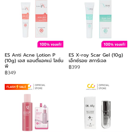
ES Anti Acne Lotion P
ES X-roy Scar Gel (10g)
(10g) เอส แอนตี้แอคเน่ โลชั่น
เอ็กซ์รอย สการ์เจล
พี
฿399
฿349
FLASH
SALE